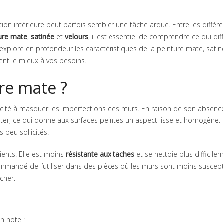
ion intérieure peut parfois sembler une tâche ardue. Entre les différ
ure mate
,
satinée
et
velours
, il est essentiel de comprendre ce qui dif
e explore en profondeur les caractéristiques de la peinture mate, satin
ent le mieux à vos besoins.
re mate ?
acité à masquer les imperfections des murs. En raison de son absenc
éter, ce qui donne aux surfaces peintes un aspect lisse et homogène. 
 peu sollicités.
ients. Elle est moins
résistante aux taches
et se nettoie plus difficile
commandé de l’utiliser dans des pièces où les murs sont moins suscept
cher.
n note :