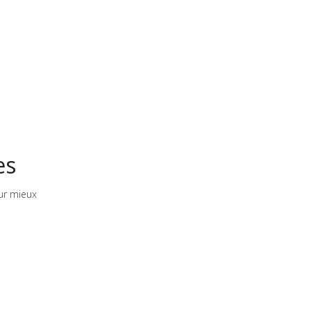
es
ur mieux