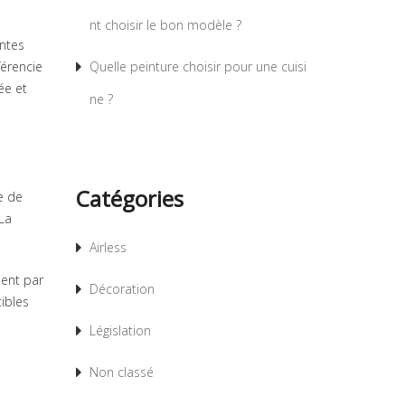
nt choisir le bon modèle ?
entes
férencie
Quelle peinture choisir pour une cuisi
ée et
ne ?
Catégories
e de
La
Airless
ment par
Décoration
ibles
Législation
Non classé