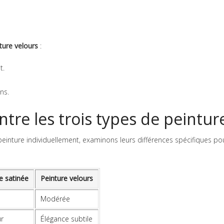
ture velours
:
t.
ns.
tre les trois types de peintur
inture individuellement, examinons leurs différences spécifiques po
e satinée
Peinture velours
Modérée
r
Élégance subtile