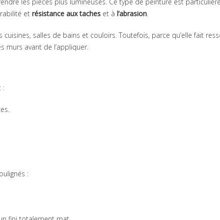
 rendre les pièces plus lumineuses. Ce type de peinture est particuliè
abilité et
résistance aux taches
et à
l’abrasion
.
cuisines, salles de bains et couloirs. Toutefois, parce qu’elle fait resso
es murs avant de l’appliquer.
 :
es.
e
ulignés :
n fini totalement mat.