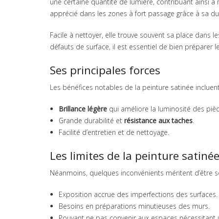
une certaine quantité de lumière, contribuant ainsi à
apprécié dans les zones à fort passage grâce à sa dur
Facile à nettoyer, elle trouve souvent sa place dans les 
défauts de surface, il est essentiel de bien préparer l
Ses principales forces
Les bénéfices notables de la peinture satinée incluent
Brillance légère
qui améliore la luminosité des pièc
Grande durabilité et
résistance aux taches
.
Facilité d’entretien et de nettoyage.
Les limites de la peinture satiné
Néanmoins, quelques inconvénients méritent d’être so
Exposition accrue des imperfections des surfaces.
Besoins en préparations minutieuses des murs.
Pouvant ne pas convenir aux espaces nécessitant u