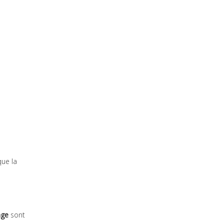
que la
age
sont