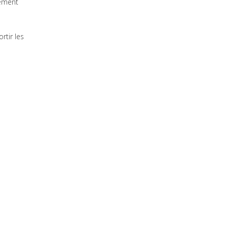
rement
rtir les