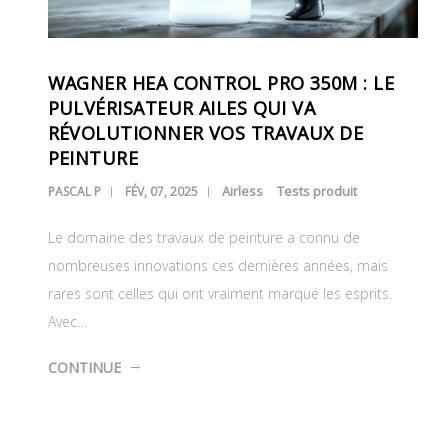
WAGNER HEA CONTROL PRO 350M : LE
PULVÉRISATEUR AILES QUI VA
RÉVOLUTIONNER VOS TRAVAUX DE
PEINTURE
Airless
Tests produit
PASCAL P
FÉV, 07, 2025
Le domaine des travaux de peinture a connu de
nombreuses innovations ces dernières années, mais
rares sont celles qui ont vraiment marqué les esprits.
Avec…
CONTINUE