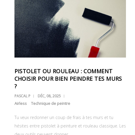
PISTOLET OU ROULEAU : COMMENT
CHOISIR POUR BIEN PEINDRE TES MURS
?
PASCAL P
DÉC, 08, 2025
Airless
Technique de peintre
Tu veux redonner un coup de frais à tes murs et tu
hésites entre pistolet à peinture et rouleau classique. Les
deux outils peuvent donner…