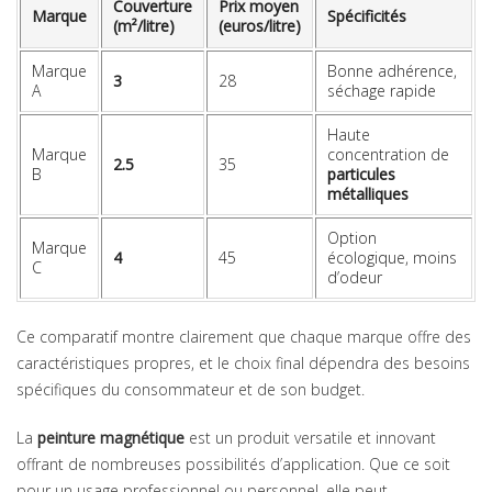
Couverture
Prix moyen
Marque
Spécificités
(m²/litre)
(euros/litre)
Marque
Bonne adhérence,
3
28
A
séchage rapide
Haute
Marque
concentration de
2.5
35
B
particules
métalliques
Option
Marque
4
45
écologique, moins
C
d’odeur
Ce comparatif montre clairement que chaque marque offre des
caractéristiques propres, et le choix final dépendra des besoins
spécifiques du consommateur et de son budget.
La
peinture magnétique
est un produit versatile et innovant
offrant de nombreuses possibilités d’application. Que ce soit
pour un usage professionnel ou personnel, elle peut