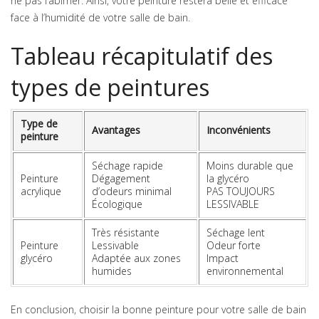
ne pas l’abîmer. Ainsi, votre peinture restera belle et efficace
face à l’humidité de votre salle de bain.
Tableau récapitulatif des
types de peintures
Type de
Avantages
Inconvénients
peinture
Séchage rapide
Moins durable que
Peinture
Dégagement
la glycéro
acrylique
d’odeurs minimal
PAS TOUJOURS
Écologique
LESSIVABLE
Très résistante
Séchage lent
Peinture
Lessivable
Odeur forte
glycéro
Adaptée aux zones
Impact
humides
environnemental
En conclusion, choisir la bonne peinture pour votre salle de bain