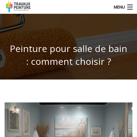
MENU
NOS DERNIERS ARTICLES
Peinture pour salle de bain
DÉCORATION
: comment choisir ?
TRAVAUX
TECHNIQUE DE PEINTRE
CONTACT