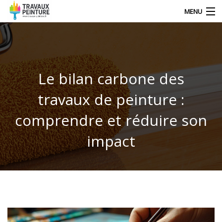
MENU
NOS DERNIERS ARTICLES
Le bilan carbone des
DÉCORATION
travaux de peinture :
TRAVAUX
comprendre et réduire son
TECHNIQUE DE PEINTRE
impact
CONTACT