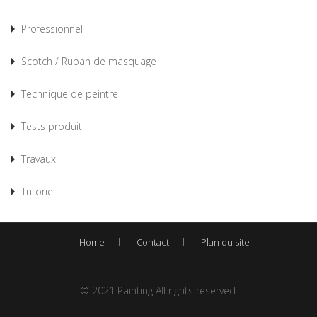
Professionnel
Scotch / Ruban de masquage
Technique de peintre
Tests produit
Travaux
Tutoriel
Home
Contact
Plan du site
© 2021 Painting All rights reserved.