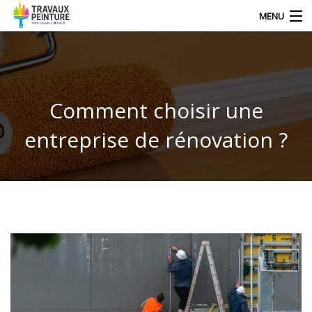
MENU
NOS DERNIERS ARTICLES
Comment choisir une
DÉCORATION
entreprise de rénovation ?
TRAVAUX
TECHNIQUE DE PEINTRE
CONTACT