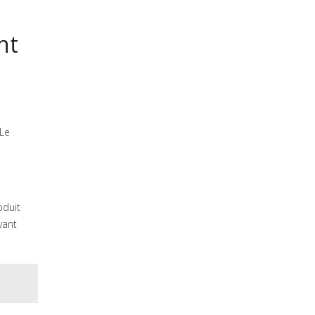
nt
 Le
oduit
vant