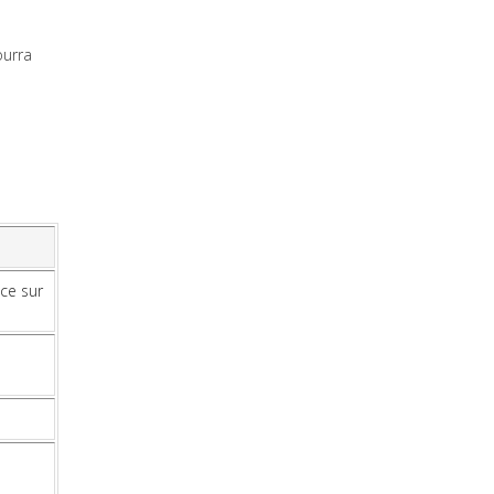
ourra
ace sur