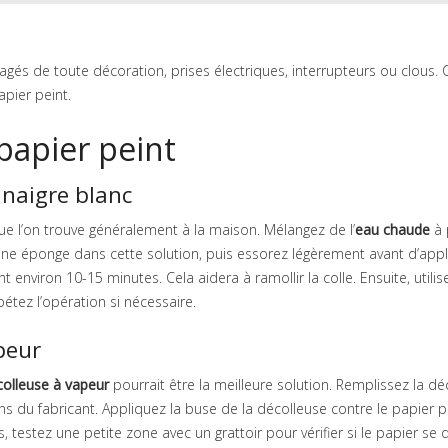
s de toute décoration, prises électriques, interrupteurs ou clous. 
pier peint.
papier peint
inaigre blanc
ue l’on trouve généralement à la maison. Mélangez de l’
eau chaude
à 
e éponge dans cette solution, puis essorez légèrement avant d’appl
t environ 10-15 minutes. Cela aidera à ramollir la colle. Ensuite, utilis
pétez l’opération si nécessaire.
peur
colleuse à vapeur
pourrait être la meilleure solution. Remplissez la dé
ions du fabricant. Appliquez la buse de la décolleuse contre le papier p
 testez une petite zone avec un grattoir pour vérifier si le papier se 