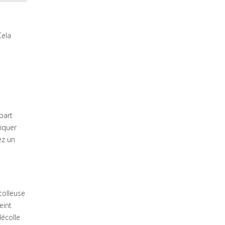
Cela
part
iquer
ez un
colleuse
eint
décolle