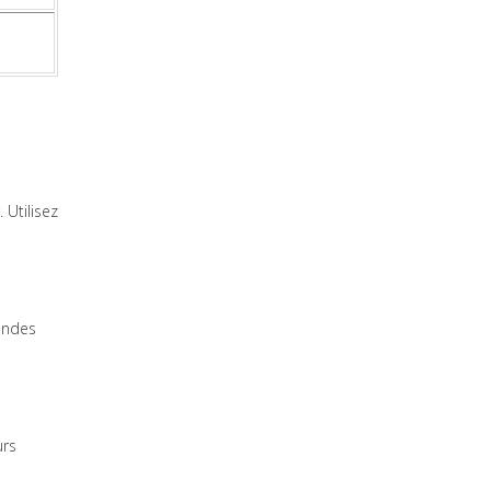
 Utilisez
randes
urs