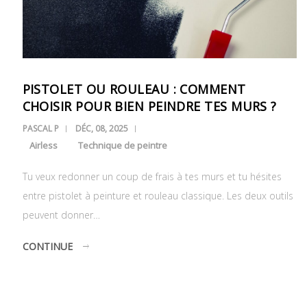
PISTOLET OU ROULEAU : COMMENT
CHOISIR POUR BIEN PEINDRE TES MURS ?
PASCAL P
DÉC, 08, 2025
Airless
Technique de peintre
Tu veux redonner un coup de frais à tes murs et tu hésites
entre pistolet à peinture et rouleau classique. Les deux outils
peuvent donner…
CONTINUE