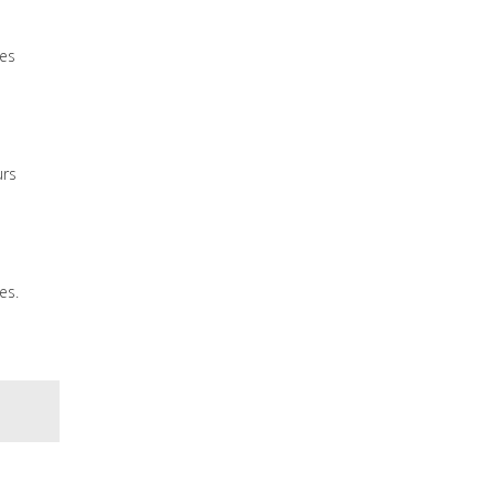
ues
urs
es.