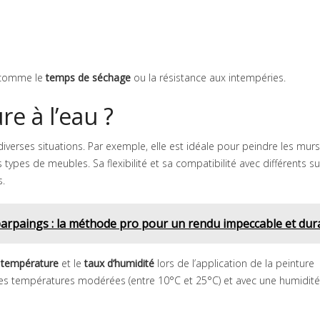
s comme le
temps de séchage
ou la résistance aux intempéries.
re à l’eau ?
verses situations. Par exemple, elle est idéale pour peindre les murs
s types de meubles. Sa flexibilité et sa compatibilité avec différents s
s.
parpaings : la méthode pro pour un rendu impeccable et dur
 température
et le
taux d’humidité
lors de l’application de la peinture
 à des températures modérées (entre 10°C et 25°C) et avec une humidité