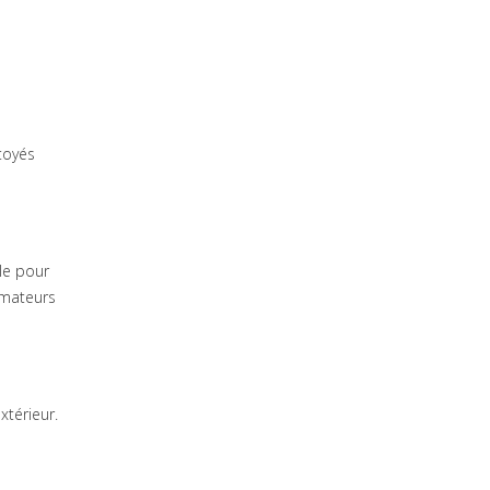
ttoyés
le pour
mmateurs
xtérieur.