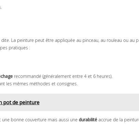
.
t dite. La peinture peut être appliquée au pinceau, au rouleau ou au p
apes pratiques :
échage
recommandé (généralement entre 4 et 6 heures).
vant les mêmes méthodes et consignes.
 pot de peinture
ent une bonne couverture mais aussi une
durabilité
accrue de la peintur