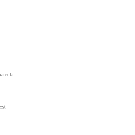
parer la
est